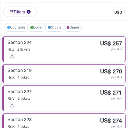
Filters
USD
1
Courtside
Lower
Middle
Upper
Section 324
US$ 257
Rij
Z
2 tickets
per stuk
Section 319
US$ 270
Rij
X
1 ticket
per stuk
Section 327
US$ 271
Rij
V
2 tickets
per stuk
Section 328
US$ 274
Rij
X
1 ticket
per stuk