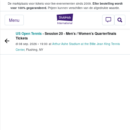
De marktplaats voor tickets voor live-evenementen sinds 2009.
Elke bestelling wordt
ans tickets kopen en verkopen
voor 100% gegarandeerd.
Prijzen kunnen verschillen van de afgedrukte waarde.
StubHub: waar fan
Menu
US Open Tennis
- Session 20 - Men’s / Women’s Quarterfinals
Tickets
di 08 sep. 2026
•
19:00
at
Arthur Ashe Stadium at the Billie Jean King Tennis
Center
,
Flushing
,
NY