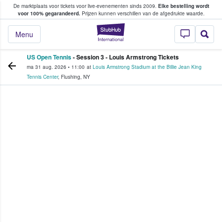
De marktplaats voor tickets voor live-evenementen sinds 2009.
Elke bestelling wordt
ans tickets kopen en verkopen
voor 100% gegarandeerd.
Prijzen kunnen verschillen van de afgedrukte waarde.
StubHub: waar fan
Menu
US Open Tennis
- Session 3 - Louis Armstrong Tickets
ma 31 aug. 2026
•
11:00
at
Louis Armstrong Stadium at the Billie Jean King
Tennis Center
,
Flushing
,
NY