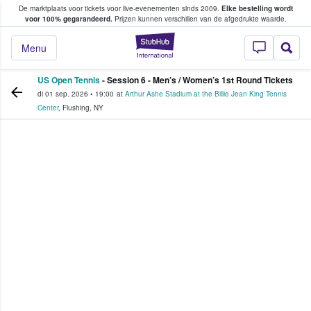
De marktplaats voor tickets voor live-evenementen sinds 2009.
Elke bestelling wordt
ans tickets kopen en verkopen
voor 100% gegarandeerd.
Prijzen kunnen verschillen van de afgedrukte waarde.
StubHub: waar fan
Menu
US Open Tennis
- Session 6 - Men’s / Women’s 1st Round Tickets
di 01 sep. 2026
•
19:00
at
Arthur Ashe Stadium at the Billie Jean King Tennis
Center
,
Flushing
,
NY