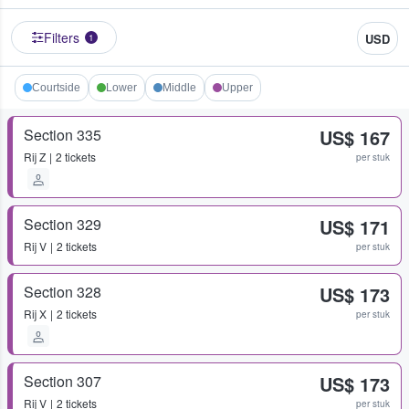
Filters
USD
1
Courtside
Lower
Middle
Upper
Section 335
US$ 167
Rij
Z
2 tickets
per stuk
Section 329
US$ 171
Rij
V
2 tickets
per stuk
Section 328
US$ 173
Rij
X
2 tickets
per stuk
Section 307
US$ 173
Rij
V
2 tickets
per stuk