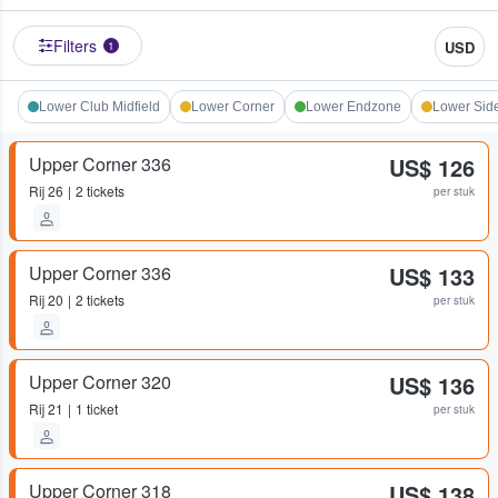
Filters
USD
1
Lower Club Midfield
Lower Corner
Lower Endzone
Lower Side
Upper Corner 336
US$ 126
Rij
26
2 tickets
per stuk
Upper Corner 336
US$ 133
Rij
20
2 tickets
per stuk
Upper Corner 320
US$ 136
Rij
21
1 ticket
per stuk
Upper Corner 318
US$ 138