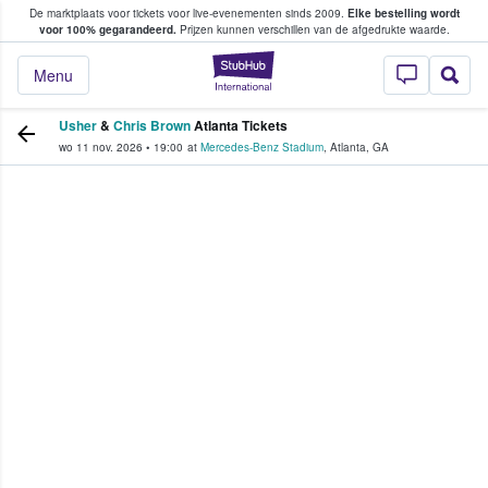
De marktplaats voor tickets voor live-evenementen sinds 2009.
Elke bestelling wordt
ans tickets kopen en verkopen
voor 100% gegarandeerd.
Prijzen kunnen verschillen van de afgedrukte waarde.
StubHub: waar fan
Menu
Usher
&
Chris Brown
Atlanta Tickets
wo 11 nov. 2026
•
19:00
at
Mercedes-Benz Stadium
,
Atlanta
,
GA