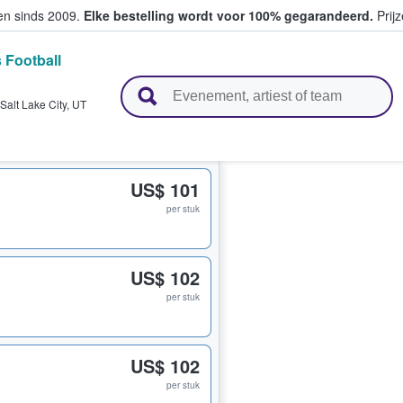
ten sinds 2009.
Elke bestelling wordt voor 100% gegarandeerd.
Prijz
 Football
n en verkopen
Salt Lake City
,
UT
US$ 101
per stuk
US$ 102
per stuk
US$ 102
per stuk