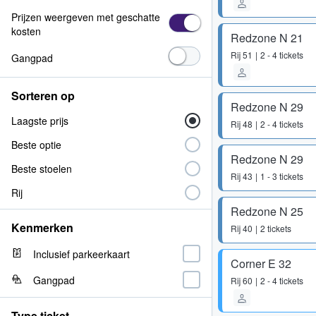
Prijzen weergeven met geschatte
kosten
Redzone N 21
Rij
51
2 - 4 tickets
Gangpad
Sorteren op
Redzone N 29
Laagste prijs
Rij
48
2 - 4 tickets
Beste optie
Redzone N 29
Beste stoelen
Rij
43
1 - 3 tickets
Rij
Redzone N 25
Kenmerken
Rij
40
2 tickets
Inclusief parkeerkaart
Corner E 32
Gangpad
Rij
60
2 - 4 tickets
Type ticket