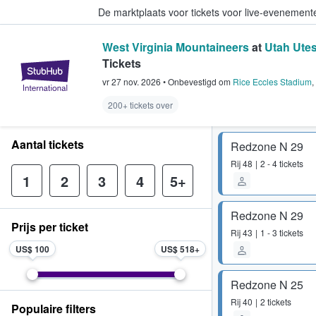
De marktplaats voor tickets voor live-evenemen
West Virginia Mountaineers
at
Utah Utes
Tickets
StubHub: waar fans tickets kope
vr 27 nov. 2026
•
Onbevestigd
om
Rice Eccles Stadium
,
200+ tickets over
Aantal tickets
Redzone N 29
Rij
48
2 - 4 tickets
1
2
3
4
5+
Redzone N 29
Prijs per ticket
Rij
43
1 - 3 tickets
US$ 100
US$ 518
Redzone N 25
Rij
40
2 tickets
Populaire filters