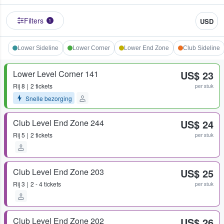
Filters
USD
1
Lower Sideline
Lower Corner
Lower End Zone
Club Sideline
Lower Level Corner 141
US$ 23
Rij
8
2 tickets
per stuk
Snelle bezorging
Club Level End Zone 244
US$ 24
Rij
5
2 tickets
per stuk
Club Level End Zone 203
US$ 25
Rij
3
2 - 4 tickets
per stuk
Club Level End Zone 202
US$ 26