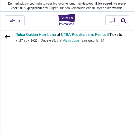
De marktplaats voor tickets voor live-evenementen sinds 2009.
Elke bestelling wordt
ans tickets kopen en verkopen
voor 100% gegarandeerd.
Prijzen kunnen verschillen van de afgedrukte waarde.
StubHub: waar fan
Menu
Tulsa Golden Hurricane
at
UTSA Roadrunners Football
Tickets
vr 27 nov. 2026
•
Onbevestigd
at
Alamodome
,
San Antonio
,
TX