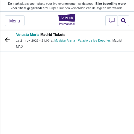
De marktplaats voor tickets voor live-evenementen sinds 2009.
Elke bestelling wordt
ans tickets kopen en verkopen
voor 100% gegarandeerd.
Prijzen kunnen verschillen van de afgedrukte waarde.
StubHub: waar fan
Menu
Vetusta Morla
Madrid Tickets
za 21 nov. 2026
•
21:00
at
Movistar Arena - Palacio de los Deportes
,
Madrid
,
MAD