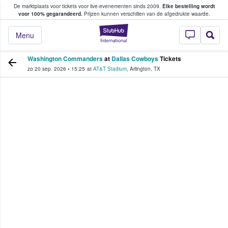
De marktplaats voor tickets voor live-evenementen sinds 2009.
Elke bestelling wordt
ans tickets kopen en verkopen
voor 100% gegarandeerd.
Prijzen kunnen verschillen van de afgedrukte waarde.
StubHub: waar fan
Menu
Washington Commanders
at
Dallas Cowboys
Tickets
zo 20 sep. 2026
•
15:25
at
AT&T Stadium
,
Arlington
,
TX