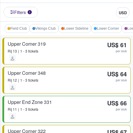
Filters
USD
1
Field Club
Vikings Club
Lower Sideline
Lower Corner
Lo
Upper Corner 319
US$ 61
Rij
13
1 - 3 tickets
per stuk
Upper Corner 348
US$ 64
Rij
12
1 - 3 tickets
per stuk
Upper End Zone 331
US$ 66
Rij
11
1 - 3 tickets
per stuk
Upper Corner 322
US$ 67