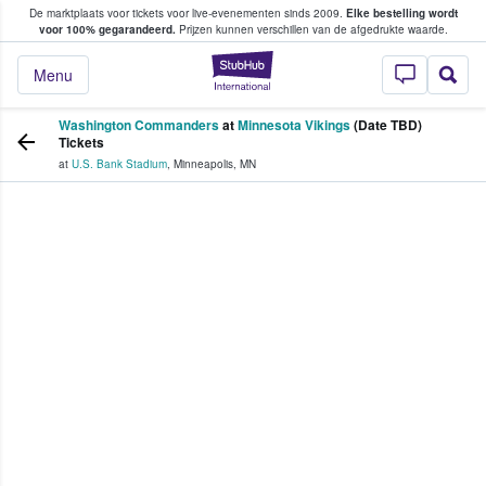
De marktplaats voor tickets voor live-evenementen sinds 2009.
Elke bestelling wordt
ans tickets kopen en verkopen
voor 100% gegarandeerd.
Prijzen kunnen verschillen van de afgedrukte waarde.
StubHub: waar fan
Menu
Washington Commanders
at
Minnesota Vikings
(Date TBD)
Tickets
at
U.S. Bank Stadium
,
Minneapolis
,
MN