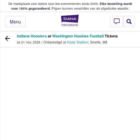
De marktplaats voor tickets voor live-evenementen sinds 2009.
Elke bestelling wordt
ans tickets kopen en verkopen
voor 100% gegarandeerd.
Prijzen kunnen verschillen van de afgedrukte waarde.
StubHub: waar fan
Menu
Indiana Hoosiers
at
Washington Huskies Football
Tickets
za 21 nov. 2026
•
Onbevestigd
at
Husky Stadium
,
Seattle
,
WA