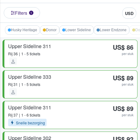
Filters
USD
1
Husky Heritage
Donor
Lower Sideline
Lower Endzone
Do
Upper Sideline 311
US$ 86
Rij
36
1 - 5 tickets
per stuk
Upper Sideline 333
US$ 89
Rij
31
1 - 5 tickets
per stuk
Upper Sideline 311
US$ 89
Rij
37
1 - 6 tickets
per stuk
Snelle bezorging
Upper Sideline 302
US$ 92