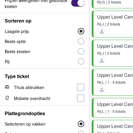
Prijzen weergeven met geschatte
Rij
G
2 tickets
kosten
Upper Level Cen
Sorteren op
Rij
J
2 tickets
Laagste prijs
Beste optie
Upper Level Cen
Beste stoelen
Rij
J
2 tickets
Rij
Upper Level Cen
Type ticket
Rij
L
1 - 5 tickets
Thuis afdrukken
Mobiele overdracht
Upper Level Cen
Rij
L
1 - 5 tickets
Plattegrondopties
Selecteren op vakken
Upper Level Cen