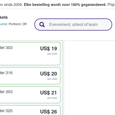
ten sinds 2009.
Elke bestelling wordt voor 100% gegarandeerd.
Prijz
kets
n en verkopen
arter
,
Portland
,
OR
ter 303
US$ 19
per stuk
ter 316
US$ 20
per stuk
ter 303
US$ 21
per stuk
ter 320
US$ 26