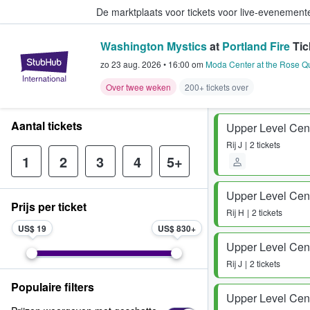
De marktplaats voor tickets voor live-evenemen
Washington Mystics
at
Portland Fire
Tic
StubHub: waar fans tickets kope
zo 23 aug. 2026
•
16:00
om
Moda Center at the Rose Qu
Over twee weken
200+ tickets over
Aantal tickets
Upper Level Cen
Rij
J
2 tickets
1
2
3
4
5+
Upper Level Cen
Prijs per ticket
Rij
H
2 tickets
US$ 19
US$ 830
Upper Level Cen
Rij
J
2 tickets
Populaire filters
Upper Level Cen