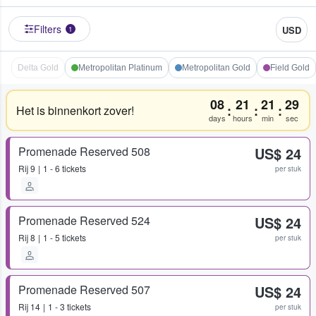
Filters
USD
1
Delta Gold
Metropolitan Platinum
Metropolitan Gold
Field Gold
08
21
21
29
:
:
:
Het is binnenkort zover!
days
hours
min
sec
Promenade Reserved 508
US$ 24
Rij
9
1 - 6 tickets
per stuk
Promenade Reserved 524
US$ 24
Rij
8
1 - 5 tickets
per stuk
Promenade Reserved 507
US$ 24
Rij
14
1 - 3 tickets
per stuk