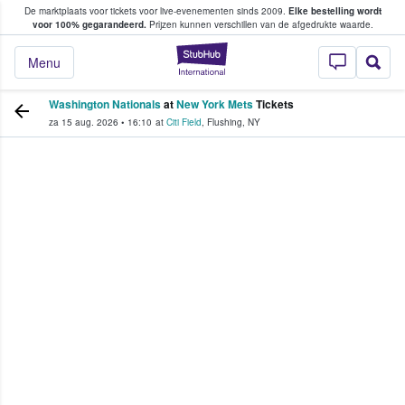
De marktplaats voor tickets voor live-evenementen sinds 2009.
Elke bestelling wordt
ans tickets kopen en verkopen
voor 100% gegarandeerd.
Prijzen kunnen verschillen van de afgedrukte waarde.
StubHub: waar fan
Menu
Washington Nationals
at
New York Mets
Tickets
za 15 aug. 2026
•
16:10
at
Citi Field
,
Flushing
,
NY