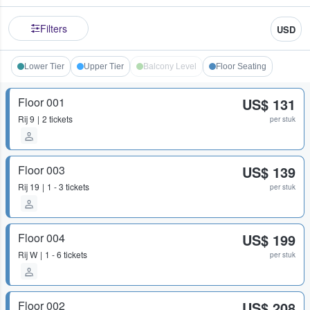
Filters
USD
Lower Tier
Upper Tier
Balcony Level
Floor Seating
Floor 001
US$ 131
Rij
9
2 tickets
per stuk
Floor 003
US$ 139
Rij
19
1 - 3 tickets
per stuk
Floor 004
US$ 199
Rij
W
1 - 6 tickets
per stuk
Floor 002
US$ 208