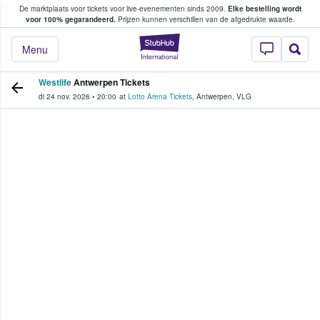
De marktplaats voor tickets voor live-evenementen sinds 2009.
Elke bestelling wordt
ans tickets kopen en verkopen
voor 100% gegarandeerd.
Prijzen kunnen verschillen van de afgedrukte waarde.
StubHub: waar fan
Menu
Westlife
Antwerpen Tickets
di 24 nov. 2026
•
20:00
at
Lotto Arena Tickets
,
Antwerpen
,
VLG