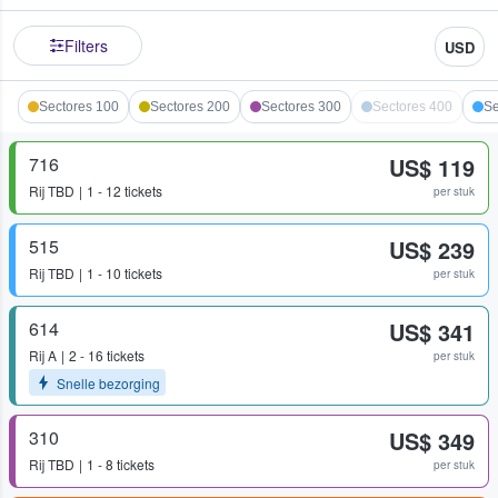
Filters
USD
Sectores 100
Sectores 200
Sectores 300
Sectores 400
Se
716
US$ 119
Rij
TBD
1 - 12 tickets
per stuk
515
US$ 239
Rij
TBD
1 - 10 tickets
per stuk
614
US$ 341
Rij
A
2 - 16 tickets
per stuk
Snelle bezorging
310
US$ 349
Rij
TBD
1 - 8 tickets
per stuk