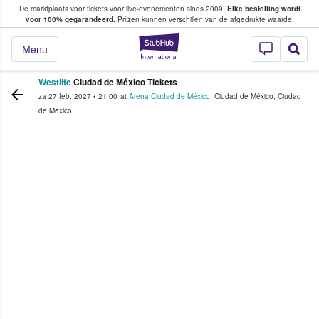
De marktplaats voor tickets voor live-evenementen sinds 2009.
Elke bestelling wordt
ans tickets kopen en verkopen
voor 100% gegarandeerd.
Prijzen kunnen verschillen van de afgedrukte waarde.
StubHub: waar fan
Menu
Westlife
Ciudad de México Tickets
za 27 feb. 2027
•
21:00
at
Arena Ciudad de México
,
Ciudad de México
,
Ciudad
de México