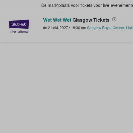
De marktplaats voor tickets voor live-evenemen
Wet Wet Wet
Glasgow Tickets
StubHub: waar fans tickets kope
do 21 okt. 2027
•
19:30
om
Glasgow Royal Concert Hall