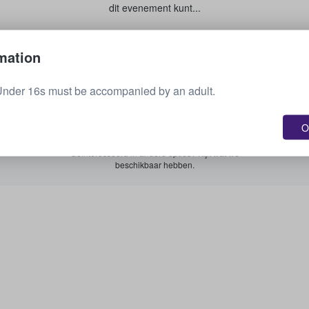
dit evenement kunt...
Je tickets verkopen
mation
Under 16s must be accompanied by an adult.
Zie alle aankomende evenementen
O
Geïnteresseerd in andere opties? Kijk wat we
beschikbaar hebben.