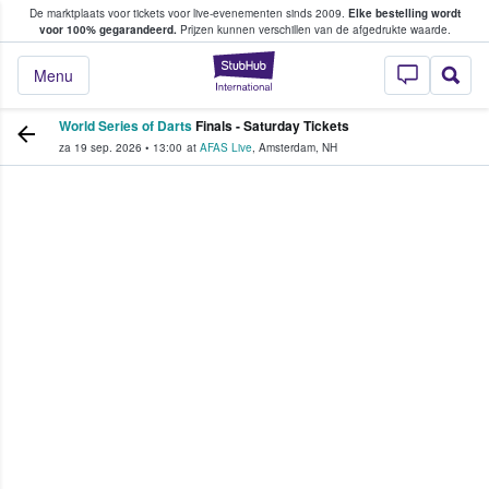
De marktplaats voor tickets voor live-evenementen sinds 2009.
Elke bestelling wordt
ans tickets kopen en verkopen
voor 100% gegarandeerd.
Prijzen kunnen verschillen van de afgedrukte waarde.
StubHub: waar fan
Menu
World Series of Darts
Finals - Saturday Tickets
za 19 sep. 2026
•
13:00
at
AFAS Live
,
Amsterdam
,
NH