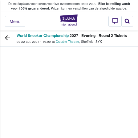
De marktplaats voor tickets voor live-evenementen sinds 2009.
Elke bestelling wordt
ans tickets kopen en verkopen
voor 100% gegarandeerd.
Prijzen kunnen verschillen van de afgedrukte waarde.
StubHub: waar fan
Menu
World Snooker Championship
2027 - Evening - Round 2 Tickets
do 22 apr. 2027
•
19:00
at
Crucible Theatre
,
Sheffield
,
SYK