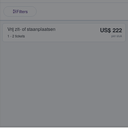
Filters
Vrij zit- of staanplaatsen
US$ 222
1 - 2 tickets
per stuk