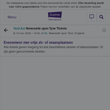
De marktplaats voor tickets voor live-evenementen sinds 2009.
Elke bestelling wordt
ans tickets kopen en verkopen
voor 100% gegarandeerd.
Prijzen kunnen verschillen van de afgedrukte waarde.
StubHub: waar fan
Menu
Yard Act
Newcastle upon Tyne Tickets
di 10 nov. 2026
•
19:00
at
NX
,
Newcastle upon Tyne
,
England
Evenement met vrije zit- of staanplaatsen
Alle tickets geven toegang tot alle beschikbare stoelen of staanplaatsen. Er
zijn geen genummerde stoelen.