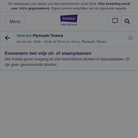
De marktplaats voor tickets voor live-evenementen sinds 2009.
Elke bestelling wordt
ans tickets kopen en verkopen
voor 100% gegarandeerd.
Prijzen kunnen verschillen van de afgedrukte waarde.
StubHub: waar fan
Menu
Yard Act
Plymouth Tickets
ma 23 nov. 2026
•
18:30
at
Plymouth Arena
,
Plymouth
,
Devon
Evenement met vrije zit- of staanplaatsen
Alle tickets geven toegang tot alle beschikbare stoelen of staanplaatsen. Er
zijn geen genummerde stoelen.