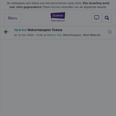
De marktplaats voor tickets voor live-evenementen sinds 2009.
Elke bestelling wordt
ans tickets kopen en verkopen
voor 100% gegarandeerd.
Prijzen kunnen verschillen van de afgedrukte waarde.
StubHub: waar fan
Menu
Yard Act
Wolverhampton Tickets
zo 15 nov. 2026
•
19:00
at
Wulfrun Hall
,
Wolverhampton
,
West Midlands