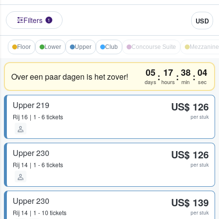
Filters
USD
1
Floor
Lower
Upper
Club
Concourse Suite
Mezzanine
05
17
38
04
:
:
:
Over een paar dagen is het zover!
days
hours
min
sec
Upper 219
US$ 126
Rij
16
1 - 6 tickets
per stuk
Upper 230
US$ 126
Rij
14
1 - 6 tickets
per stuk
Upper 230
US$ 139
Rij
14
1 - 10 tickets
per stuk