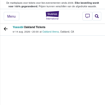
De marktplaats voor tickets voor live-evenementen sinds 2009.
Elke bestelling wordt
ans tickets kopen en verkopen
voor 100% gegarandeerd.
Prijzen kunnen verschillen van de afgedrukte waarde.
StubHub: waar fan
Menu
Yoasobi
Oakland Tickets
vr 14 aug. 2026
•
20:00
at
Oakland Arena
,
Oakland
,
CA