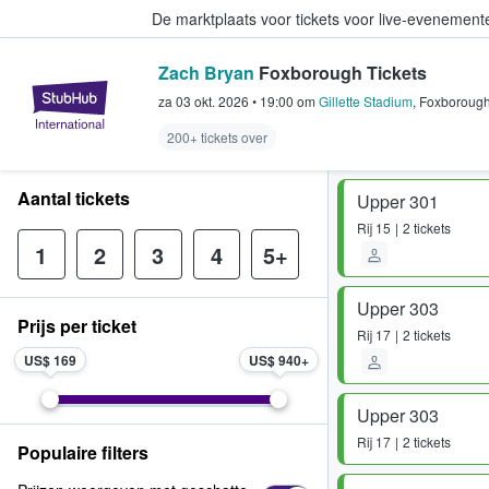
De marktplaats voor tickets voor live-evenemen
Zach Bryan
Foxborough Tickets
StubHub: waar fans tickets kope
za 03 okt. 2026
•
19:00
om
Gillette Stadium
,
Foxboroug
200+ tickets over
Aantal tickets
Upper 301
Rij
15
2 tickets
1
2
3
4
5+
Upper 303
Prijs per ticket
Rij
17
2 tickets
US$ 169
US$ 940
Upper 303
Rij
17
2 tickets
Populaire filters