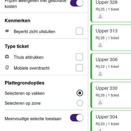
Prijzen weergeven met geschatte
Upper 328
kosten
Rij
25
1 ticket
Kenmerken
Upper 313
Beperkt zicht uitsluiten
Rij
26
1 ticket
Type ticket
Thuis afdrukken
Upper 306
Rij
22
1 ticket
Mobiele overdracht
Plattegrondopties
Upper 330
Selecteren op vakken
Rij
26
1 ticket
Selecteren op zone
Upper 304
Meervoudige selectie toestaan
Rij
20
1 ticket