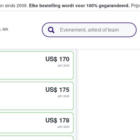
ten sinds 2009.
Elke bestelling wordt voor 100% gegarandeerd.
Prijz
n en verkopen
h
,
MA
US$ 170
per stuk
US$ 175
per stuk
US$ 178
per stuk