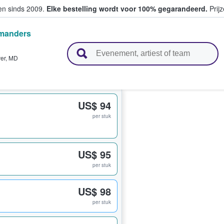
ten sinds 2009.
Elke bestelling wordt voor 100% gegarandeerd.
Prijz
manders
n en verkopen
er
,
MD
US$ 94
per stuk
US$ 95
per stuk
US$ 98
per stuk