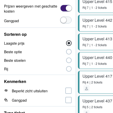
Upper Level 415
Prijzen weergeven met geschatte
Rij
7
1 - 2 tickets
kosten
Upper Level 442
Gangpad
Rij
7
1 - 2 tickets
Sorteren op
Upper Level 413
Laagste prijs
Rij
7
1 - 2 tickets
Beste optie
Upper Level 440
Beste stoelen
Rij
7
1 - 2 tickets
Rij
Upper Level 417
Kenmerken
Rij
4
2 tickets
Beperkt zicht uitsluiten
Gangpad
Upper Level 437
Rij
5
2 tickets
Type ticket