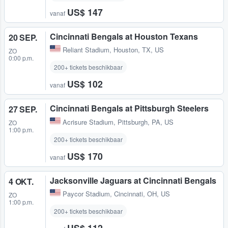
US$ 147
vanaf
Cincinnati Bengals at Houston Texans
20 SEP.
Reliant Stadium
,
Houston, TX, US
ZO
0:00 p.m.
200+ tickets beschikbaar
US$ 102
vanaf
Cincinnati Bengals at Pittsburgh Steelers
27 SEP.
Acrisure Stadium
,
Pittsburgh, PA, US
ZO
1:00 p.m.
200+ tickets beschikbaar
US$ 170
vanaf
Jacksonville Jaguars at Cincinnati Bengals
4 OKT.
Paycor Stadium
,
Cincinnati, OH, US
ZO
1:00 p.m.
200+ tickets beschikbaar
US$ 112