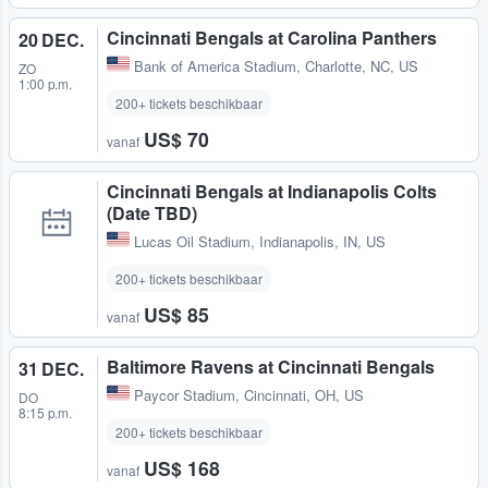
Cincinnati Bengals at Carolina Panthers
20 DEC.
Bank of America Stadium
,
Charlotte, NC, US
ZO
1:00 p.m.
200+ tickets beschikbaar
US$ 70
vanaf
Cincinnati Bengals at Indianapolis Colts
(Date TBD)
Lucas Oil Stadium
,
Indianapolis, IN, US
200+ tickets beschikbaar
US$ 85
vanaf
Baltimore Ravens at Cincinnati Bengals
31 DEC.
Paycor Stadium
,
Cincinnati, OH, US
DO
8:15 p.m.
200+ tickets beschikbaar
US$ 168
vanaf