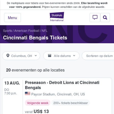
De marktplaats voor tickets voor live-evenementen sinds 2009.
Elke bestelling wordt
ans tickets kopen en verkopen
CINC
voor 100% gegarandeerd.
Prijzen kunnen verschillen van de afgedrukte waarde.
StubHub: waar fan
Menu
Sports
/
American Football
/
NFL
Cincinnati Bengals Tickets
Columbus, OH
Alle datums
Sorteren op datum
20
evenementen op alle locaties
Preseason - Detroit Lions at Cincinnati
13 AUG.
Bengals
DO
7:00 p.m.
Paycor Stadium
,
Cincinnati, OH, US
Volgende week
200+ tickets beschikbaar
US$ 13
vanaf