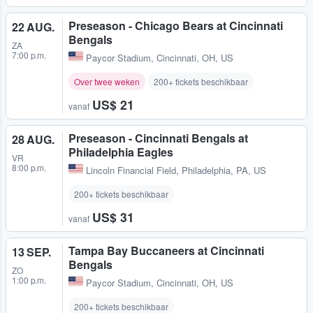
Preseason - Chicago Bears at Cincinnati
22 AUG.
Bengals
ZA
7:00 p.m.
Paycor Stadium
,
Cincinnati, OH, US
Over twee weken
200+ tickets beschikbaar
US$ 21
vanaf
Preseason - Cincinnati Bengals at
28 AUG.
Philadelphia Eagles
VR
8:00 p.m.
Lincoln Financial Field
,
Philadelphia, PA, US
200+ tickets beschikbaar
US$ 31
vanaf
Tampa Bay Buccaneers at Cincinnati
13 SEP.
Bengals
ZO
1:00 p.m.
Paycor Stadium
,
Cincinnati, OH, US
200+ tickets beschikbaar