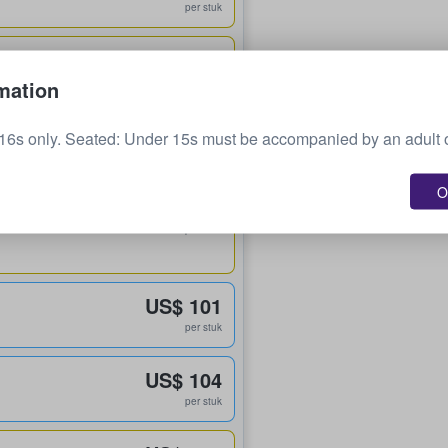
per stuk
US$ 93
per stuk
mation
US$ 96
16s only. Seated: Under 15s must be accompanied by an adult 
per stuk
O
US$ 101
per stuk
US$ 101
per stuk
US$ 104
per stuk