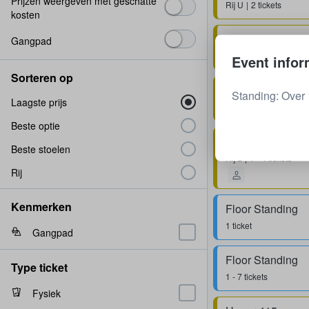
Prijzen weergeven met geschatte
Rij
U
2 tickets
kosten
Upper 403
Gangpad
Rij
Q
2 tickets
Event infor
Sorteren op
Upper 407
Standing: Over 
Laagste prijs
Rij
S
2 tickets
Beste optie
Upper 408
Beste stoelen
Rij
L
1 - 4 tickets
Rij
Kenmerken
Floor Standing
1 ticket
Gangpad
Floor Standing
Type ticket
1 - 7 tickets
Fysiek