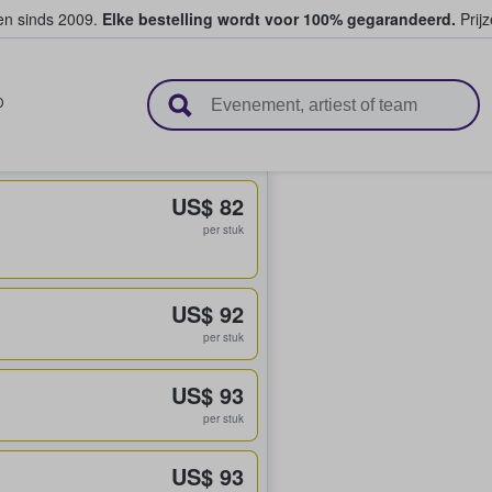
ten sinds 2009.
Elke bestelling wordt voor 100% gegarandeerd.
Prijz
n en verkopen
D
US$ 82
per stuk
US$ 92
per stuk
US$ 93
per stuk
US$ 93