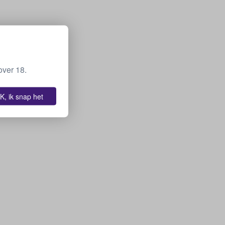
over 18.
K, ik snap het