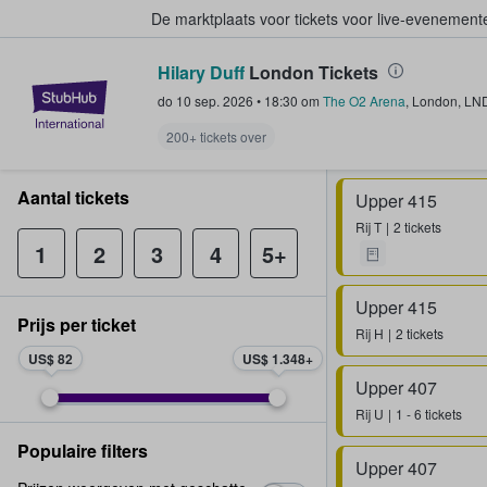
De marktplaats voor tickets voor live-evenemen
Hilary Duff
London Tickets
StubHub: waar fans tickets kope
do 10 sep. 2026
•
18:30
om
The O2 Arena
,
London
,
LN
200+ tickets over
Aantal tickets
Upper 415
Rij
T
2 tickets
1
2
3
4
5+
Upper 415
Prijs per ticket
Rij
H
2 tickets
US$ 82
US$ 1.348
Upper 407
Rij
U
1 - 6 tickets
Populaire filters
Upper 407