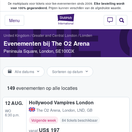
De marktplaats voor tickets voor live-evenementen sinds 2009.
Elke bestelling wordt
ans tickets kopen en verkopen
voor 100% gegarandeerd.
Prijzen kunnen verschillen van de afgedrukte waarde.
THE 
StubHub: waar fan
Menu
United Kingdom
/
Greater and Central London
/
Londen
Evenementen bij The O2 Arena
Peninsula Square, London, SE100DX
Alle datums
Sorteren op datum
149
evenementen op alle locaties
Hollywood Vampires London
12 AUG.
The O2 Arena
,
London, LND, GB
WO
6:30 p.m.
Volgende week
84 tickets beschikbaar
US$ 197
vanaf