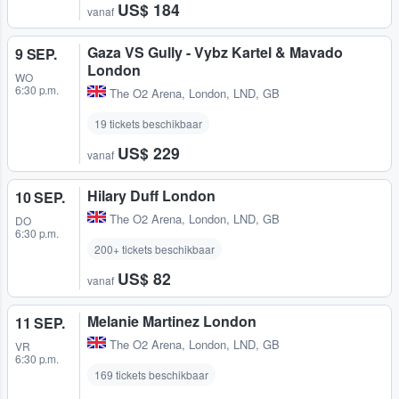
US$ 184
vanaf
Gaza VS Gully - Vybz Kartel & Mavado
9 SEP.
London
WO
6:30 p.m.
The O2 Arena
,
London, LND, GB
19 tickets beschikbaar
US$ 229
vanaf
Hilary Duff London
10 SEP.
The O2 Arena
,
London, LND, GB
DO
6:30 p.m.
200+ tickets beschikbaar
US$ 82
vanaf
Melanie Martinez London
11 SEP.
The O2 Arena
,
London, LND, GB
VR
6:30 p.m.
169 tickets beschikbaar