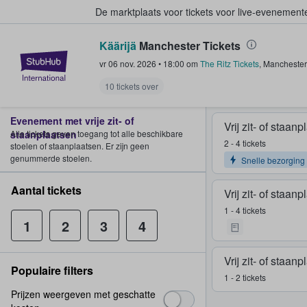
De marktplaats voor tickets voor live-evenemen
Käärijä
Manchester Tickets
StubHub: waar fans tickets kope
vr 06 nov. 2026
•
18:00
om
The Ritz Tickets
,
Manchester
10 tickets over
Evenement met vrije zit- of
Vrij zit- of staan
staanplaatsen
Alle tickets geven toegang tot alle beschikbare
2 - 4 tickets
stoelen of staanplaatsen. Er zijn geen
genummerde stoelen.
Snelle bezorging
Aantal tickets
Vrij zit- of staan
1 - 4 tickets
1
2
3
4
Vrij zit- of staan
Populaire filters
1 - 2 tickets
Prijzen weergeven met geschatte