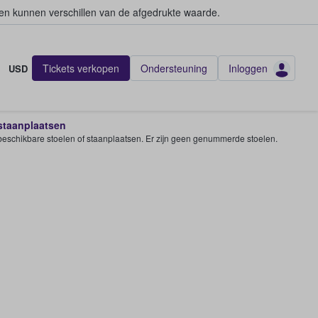
en kunnen verschillen van de afgedrukte waarde.
Tickets verkopen
Ondersteuning
Inloggen
USD
 staanplaatsen
e beschikbare stoelen of staanplaatsen. Er zijn geen genummerde stoelen.