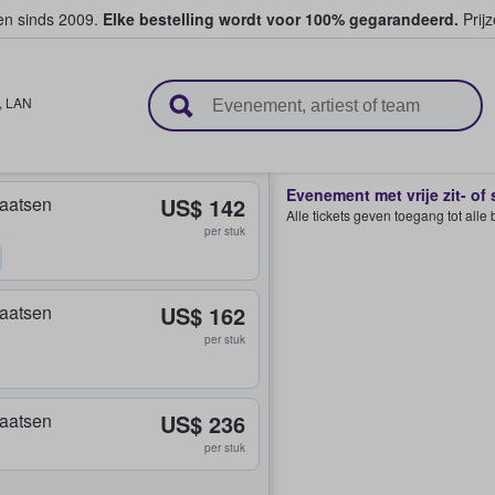
ten sinds 2009.
Elke bestelling wordt voor 100% gegarandeerd.
Prijz
n en verkopen
,
LAN
Evenement met vrije zit- of
plaatsen
US$ 142
Alle tickets geven toegang tot all
per stuk
plaatsen
US$ 162
per stuk
plaatsen
US$ 236
per stuk