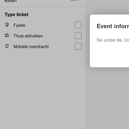
kosten
Type ticket
Event infor
Fysiek
Thuis afdrukken
No under 8s. U
Mobiele overdracht