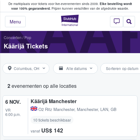
De marktplaats voor tickets voor live-evenementen sinds 2009.
Elke bestelling wordt
ans tickets kopen en verkopen
KÄÄR
voor 100% gegarandeerd.
Prijzen kunnen verschillen van de afgedrukte waarde.
StubHub: waar fan
Menu
Concerten
/
Pop
Käärijä Tickets
Columbus, OH
Alle datums
Sorteren op datum
2
evenementen op alle locaties
Käärijä Manchester
6 NOV.
O2 Ritz Manchester
,
Manchester, LAN, GB
VR
6:00 p.m.
10 tickets beschikbaar
US$ 142
vanaf