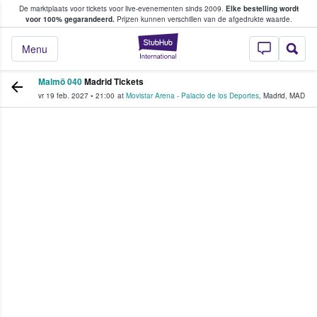
De marktplaats voor tickets voor live-evenementen sinds 2009.
Elke bestelling wordt
ans tickets kopen en verkopen
voor 100% gegarandeerd.
Prijzen kunnen verschillen van de afgedrukte waarde.
StubHub: waar fan
Menu
Malmö 040
Madrid Tickets
vr 19 feb. 2027
•
21:00
at
Movistar Arena - Palacio de los Deportes
,
Madrid
,
MAD