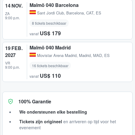
Malmö 040 Barcelona
14 NOV.
Sant Jordi Club
,
Barcelona, CAT, ES
ZA
9:00 p.m.
8 tickets beschikbaar
US$ 179
vanaf
Malmö 040 Madrid
19 FEB.
2027
Movistar Arena Madrid
,
Madrid, MAD, ES
VR
16 tickets beschikbaar
9:00 p.m.
US$ 110
vanaf
100% Garantie
We ondersteunen elke bestelling
Tickets zijn origineel
en arriveren op tijd voor het
evenement