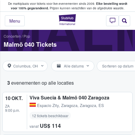
De marktplaats voor tickets voor live-evenementen sinds 2009.
Elke bestelling wordt
ans tickets kopen en verkopen
MALM
voor 100% gegarandeerd.
Prijzen kunnen verschillen van de afgedrukte waarde.
StubHub: waar fan
Menu
Concerten
/
Pop
Malmö 040 Tickets
Columbus, OH
Alle datums
Sorteren op datum
3
evenementen op alle locaties
Viva Suecia & Malmö 040 Zaragoza
10 OKT.
Espacio Zity
,
Zaragoza, Zaragoza, ES
ZA
9:00 p.m.
12 tickets beschikbaar
US$ 114
vanaf