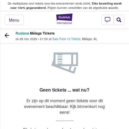
De marktplaats voor tickets voor live-evenementen sinds 2009.
Elke bestelling wordt
ans tickets kopen en verkopen
voor 100% gegarandeerd.
Prijzen kunnen verschillen van de afgedrukte waarde.
StubHub: waar fan
Menu
Ruslana
Málaga Tickets
za 28 nov. 2026
•
21:00
at
Sala Paris 15 Tickets
,
Málaga
,
AL
Geen tickets ... wat nu?
Er zijn op dit moment geen tickets voor dit
evenement beschikbaar. Kijk binnenkort nog
eens!