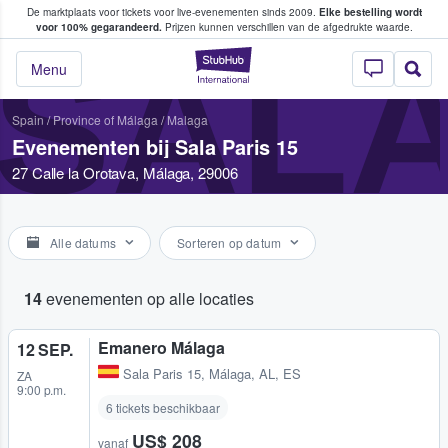
De marktplaats voor tickets voor live-evenementen sinds 2009.
Elke bestelling wordt
ans tickets kopen en verkopen
voor 100% gegarandeerd.
Prijzen kunnen verschillen van de afgedrukte waarde.
SALA
StubHub: waar fan
Menu
Spain
/
Province of Málaga
/
Malaga
Evenementen bij Sala Paris 15
27 Calle la Orotava, Málaga, 29006
Alle datums
Sorteren op datum
14
evenementen op alle locaties
Emanero Málaga
12 SEP.
Sala Paris 15
,
Málaga, AL, ES
ZA
9:00 p.m.
6 tickets beschikbaar
US$ 208
vanaf