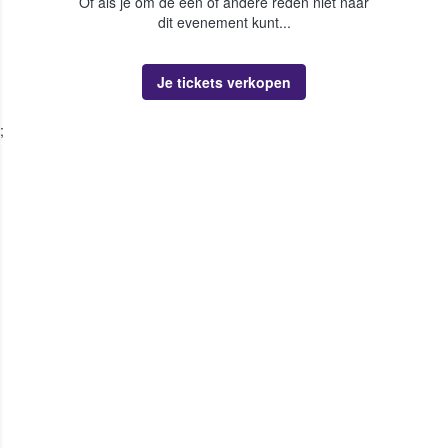
Of als je om de een of andere reden niet naar
dit evenement kunt...
Je tickets verkopen
;