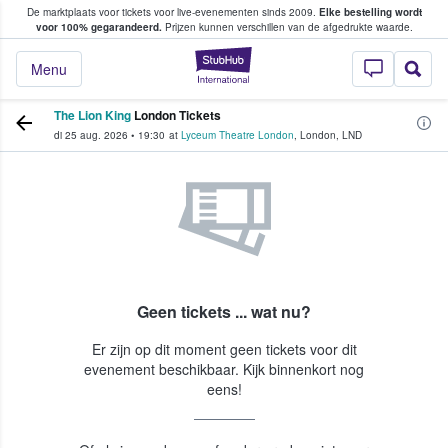
De marktplaats voor tickets voor live-evenementen sinds 2009.
Elke bestelling wordt
ans tickets kopen en verkopen
voor 100% gegarandeerd.
Prijzen kunnen verschillen van de afgedrukte waarde.
StubHub: waar fan
Menu
The Lion King
London Tickets
di 25 aug. 2026
•
19:30
at
Lyceum Theatre London
,
London
,
LND
Geen tickets ... wat nu?
Er zijn op dit moment geen tickets voor dit
evenement beschikbaar. Kijk binnenkort nog
eens!