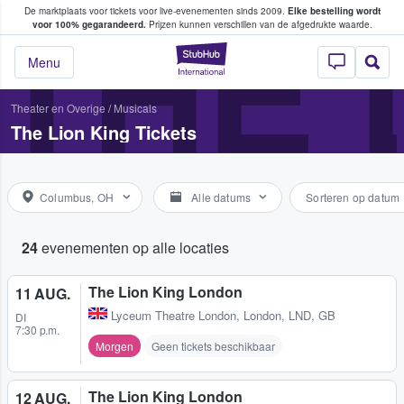
De marktplaats voor tickets voor live-evenementen sinds 2009.
Elke bestelling wordt
ans tickets kopen en verkopen
THE 
voor 100% gegarandeerd.
Prijzen kunnen verschillen van de afgedrukte waarde.
StubHub: waar fan
Menu
Theater en Overige
/
Musicals
The Lion King Tickets
Columbus, OH
Alle datums
Sorteren op datum
24
evenementen op alle locaties
The Lion King London
11 AUG.
Lyceum Theatre London
,
London, LND, GB
DI
7:30 p.m.
Morgen
Geen tickets beschikbaar
The Lion King London
12 AUG.