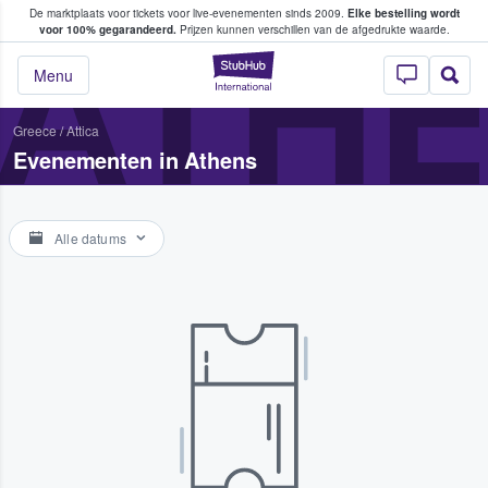
De marktplaats voor tickets voor live-evenementen sinds 2009.
Elke bestelling wordt
ans tickets kopen en verkopen
ATH
voor 100% gegarandeerd.
Prijzen kunnen verschillen van de afgedrukte waarde.
StubHub: waar fan
Menu
Greece
/
Attica
Evenementen in Athens
Alle datums