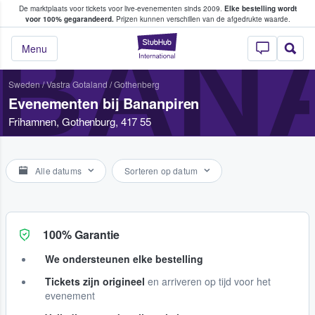
De marktplaats voor tickets voor live-evenementen sinds 2009.
Elke bestelling wordt
ans tickets kopen en verkopen
voor 100% gegarandeerd.
Prijzen kunnen verschillen van de afgedrukte waarde.
BANA
StubHub: waar fan
Menu
Sweden
/
Vastra Gotaland
/
Gothenberg
Evenementen bij Bananpiren
Frihamnen, Gothenburg, 417 55
Alle datums
Sorteren op datum
100% Garantie
We ondersteunen elke bestelling
Tickets zijn origineel
en arriveren op tijd voor het
evenement