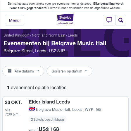
De marktplaats voor tickets voor live-evenementen sinds 2009.
Elke bestelling wordt
ans tickets kopen en verkopen
voor 100% gegarandeerd.
Prijzen kunnen verschillen van de afgedrukte waarde.
BELG
StubHub: waar fan
Menu
United Kingdom
/
North and North East
/
Leeds
Evenementen bij Belgrave Music Hall
Belgrave Street, Leeds, LS2 8JP
Alle datums
Sorteren op datum
1
evenement op alle locaties
Elder Island Leeds
30 OKT.
Belgrave Music Hall
,
Leeds, WYK, GB
VR
7:30 p.m.
2 tickets beschikbaar
US$ 168
vanaf