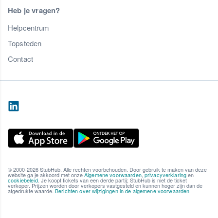
Heb je vragen?
Helpcentrum
Topsteden
Contact
© 2000-2026 StubHub. Alle rechten voorbehouden. Door gebruik te maken van deze
website ga je akkoord met onze
Algemene voorwaarden
,
privacyverklaring
en
cookiebeleid
. Je koopt tickets van een derde partij; StubHub is niet de ticket
verkoper. Prijzen worden door verkopers vastgesteld en kunnen hoger zijn dan de
afgedrukte waarde.
Berichten over wijzigingen in de algemene voorwaarden