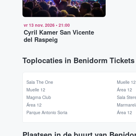
vr 13 nov. 2026
•
21:00
Cyril Kamer San Vicente
del Raspeig
Toplocaties in Benidorm Tickets
Sala The One
Muelle 12
Muelle 12
Área 12
Magma Club
Sala Ster
Área 12
Marmarel
Parque Antonio Soria
Área 12
Plaatsen in de buurt van Benido