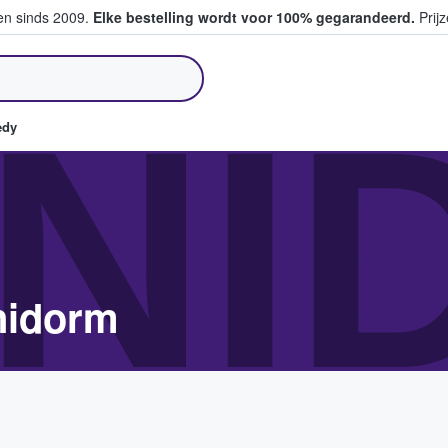
ten sinds 2009.
Elke bestelling wordt voor 100% gegarandeerd.
Prijz
pen en verkopen
NI
edy
nidorm