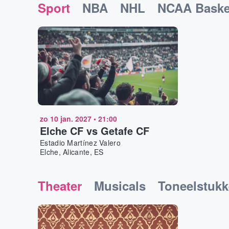
Sport
NBA
NHL
NCAA Baske
zo 10 jan. 2027
•
21:00
Elche CF vs Getafe CF
Estadio Martínez Valero
Elche, Alicante, ES
Theater
Musicals
Toneelstuk