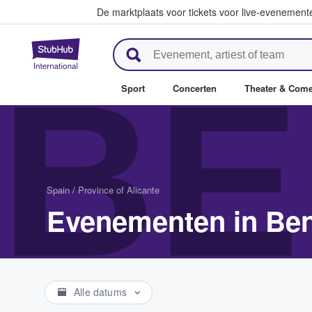
De marktplaats voor tickets voor live-evenemen
StubHub: waar fans tickets ko
BE
Sport
Concerten
Theater & Com
Spain
/
Province of Alicante
Evenementen in Be
Alle datums