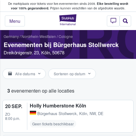
De marktplaats voor tickets voor live-evenementen sinds 2009.
Elke bestelling wordt
ans tickets kopen en verkopen
voor 100% gegarandeerd.
Prijzen kunnen verschillen van de afgedrukte waarde.
BÜR
StubHub: waar fan
Menu
Germany
/
Nordrhein-Westfalen
/
Cologne
Evenementen bij Bürgerhaus Stollwerck
Dreikönigenstr. 23, Köln, 50678
Alle datums
Sorteren op datum
3
evenementen op alle locaties
Holly Humberstone Köln
20 SEP.
Bürgerhaus Stollwerck
,
Köln, NW, DE
ZO
8:00 p.m.
Geen tickets beschikbaar