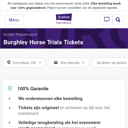
De marktplaats voor tickets voor live-evenementen sinds 2009.
Elke bestelling wordt
ans tickets kopen en verkopen
BURG
voor 100% gegarandeerd.
Prijzen kunnen verschillen van de afgedrukte waarde.
StubHub: waar fan
Menu
Sports
/
Paardensport
Burghley Horse Trials Tickets
Columbus, OH
Alle datums
Sorteren op datum
100% Garantie
We ondersteunen elke bestelling
Tickets zijn origineel
en arriveren op tijd voor het
evenement
Volledige terugbetaling als het evenement