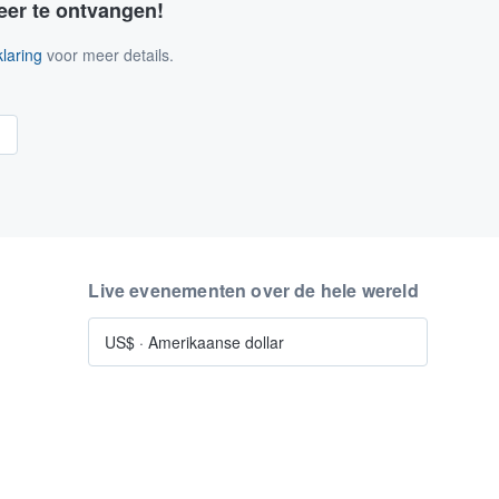
eer te ontvangen!
laring
voor meer details.
n
Live evenementen over de hele wereld
US$
·
Amerikaanse dollar