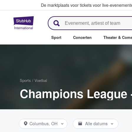
De marktplaats voor tickets voor live-evenemen
StubHub: waar fans tickets ko
Sport
Concerten
Theater & Com
Sports
/
Voetbal
Champions League - 
Columbus, OH
Alle datums