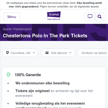
De marktplaats voor tickets voor live-evenementen sinds 2009.
Elke bestelling wordt
ans tickets kopen en verkopen
CHES
voor 100% gegarandeerd.
Prijzen kunnen verschillen van de afgedrukte waarde.
StubHub: waar fan
Menu
Sports
/
Paardensport
Chestertons Polo In The Park Tickets
Columbus, OH
Alle datums
Sorteren op datum
100% Garantie
We ondersteunen elke bestelling
Tickets zijn origineel
en arriveren op tijd voor het
evenement
Volledige terugbetaling als het evenement