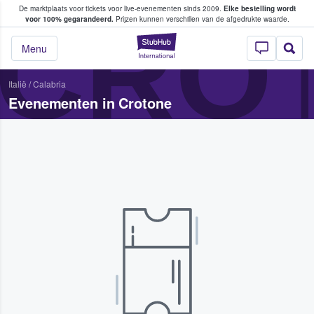
De marktplaats voor tickets voor live-evenementen sinds 2009.
Elke bestelling wordt
ans tickets kopen en verkopen
CRO
voor 100% gegarandeerd.
Prijzen kunnen verschillen van de afgedrukte waarde.
StubHub: waar fan
Menu
Italië
/
Calabria
Evenementen in Crotone