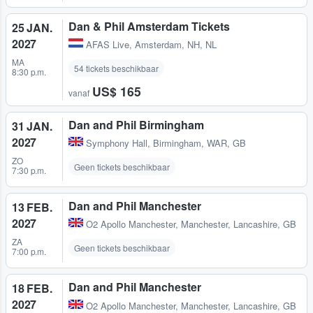
Dan & Phil Amsterdam Tickets
25 JAN.
2027
AFAS Live
,
Amsterdam, NH, NL
MA
54 tickets beschikbaar
8:30 p.m.
US$ 165
vanaf
Dan and Phil Birmingham
31 JAN.
2027
Symphony Hall
,
Birmingham, WAR, GB
ZO
Geen tickets beschikbaar
7:30 p.m.
Dan and Phil Manchester
13 FEB.
2027
O2 Apollo Manchester
,
Manchester, Lancashire, GB
ZA
Geen tickets beschikbaar
7:00 p.m.
Dan and Phil Manchester
18 FEB.
2027
O2 Apollo Manchester
,
Manchester, Lancashire, GB