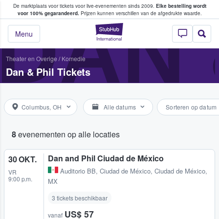
De marktplaats voor tickets voor live-evenementen sinds 2009.
Elke bestelling wordt
ans tickets kopen en verkopen
DAN 
voor 100% gegarandeerd.
Prijzen kunnen verschillen van de afgedrukte waarde.
StubHub: waar fan
Menu
Theater en Overige
/
Komedie
Dan & Phil Tickets
Columbus, OH
Alle datums
Sorteren op datum
8
evenementen op alle locaties
Dan and Phil Ciudad de México
30 OKT.
Auditorio BB
,
Ciudad de México, Ciudad de México,
VR
9:00 p.m.
MX
3 tickets beschikbaar
US$ 57
vanaf