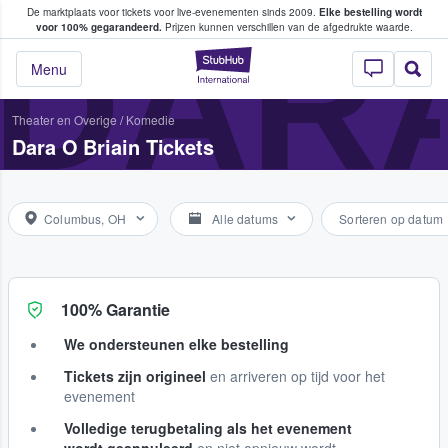
De marktplaats voor tickets voor live-evenementen sinds 2009.
Elke bestelling wordt
ans tickets kopen en verkopen
DARA
voor 100% gegarandeerd.
Prijzen kunnen verschillen van de afgedrukte waarde.
StubHub: waar fan
Menu
Theater en Overige
/
Komedie
Dara O Briain Tickets
Columbus, OH
Alle datums
Sorteren op datum
100% Garantie
We ondersteunen elke bestelling
Tickets zijn origineel
en arriveren op tijd voor het
evenement
Volledige terugbetaling als het evenement