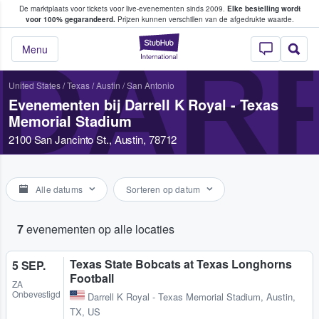
De marktplaats voor tickets voor live-evenementen sinds 2009.
Elke bestelling wordt
ans tickets kopen en verkopen
voor 100% gegarandeerd.
Prijzen kunnen verschillen van de afgedrukte waarde.
StubHub: waar fan
DARR
Menu
United States
/
Texas
/
Austin / San Antonio
Evenementen bij Darrell K Royal - Texas
Memorial Stadium
2100 San Jancinto St., Austin, 78712
Alle datums
Sorteren op datum
7
evenementen op alle locaties
Texas State Bobcats at Texas Longhorns
5 SEP.
Football
ZA
Onbevestigd
Darrell K Royal - Texas Memorial Stadium
,
Austin,
TX, US