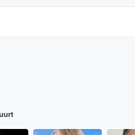
buurt
...
...