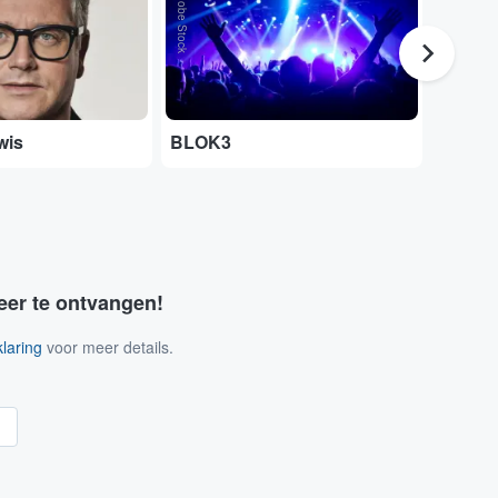
Adobe Stock
wis
BLOK3
Pictur
eer te ontvangen!
laring
voor meer details.
n