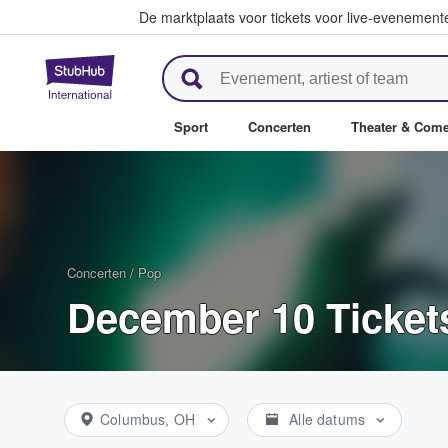
De marktplaats voor tickets voor live-evenemen
StubHub: waar fans tickets ko
Sport
Concerten
Theater & Com
Concerten
/
Pop
December 10 Ticket
Columbus, OH
Alle datums