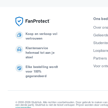
Ons bedr
Over on
Koop en verkoop vol
Gelieerde
vertrouwen
Studente
Klantenservice
Loopban
helemaal tot aan je
stoel
Partners
Voor ont
Elke bestelling wordt
voor 100%
gegarandeerd
© 2000-2026 StubHub. Alle rechten voorbehouden. Door gebruik te maken van
een derde partij; StubHub is niet de ticket verkoper. Prijzen worden door ver
voorwaarden