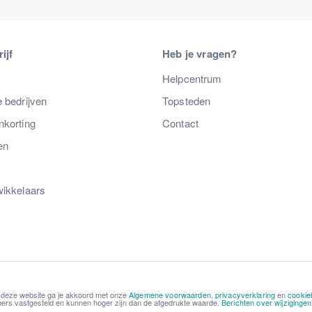
ijf
Heb je vragen?
s
Helpcentrum
 bedrijven
Topsteden
nkorting
Contact
en
wikkelaars
 deze website ga je akkoord met onze
Algemene voorwaarden
,
privacyverklaring
en
cookie
kopers vastgesteld en kunnen hoger zijn dan de afgedrukte waarde.
Berichten over wijziginge