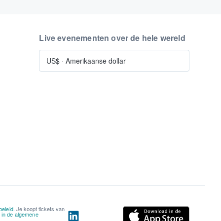
Live evenementen over de hele wereld
US$
·
Amerikaanse dollar
beleid
. Je koopt tickets van
n in de algemene