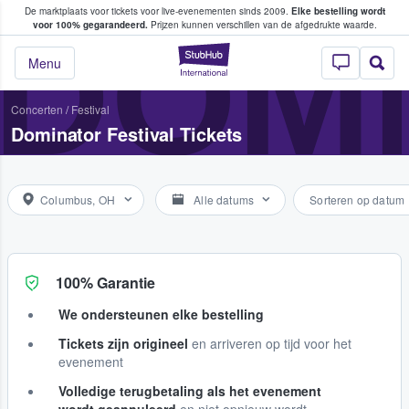
De marktplaats voor tickets voor live-evenementen sinds 2009.
Elke bestelling wordt
ans tickets kopen en verkopen
DOMI
voor 100% gegarandeerd.
Prijzen kunnen verschillen van de afgedrukte waarde.
StubHub: waar fan
Menu
Concerten
/
Festival
Dominator Festival Tickets
Columbus, OH
Alle datums
Sorteren op datum
100% Garantie
We ondersteunen elke bestelling
Tickets zijn origineel
en arriveren op tijd voor het
evenement
Volledige terugbetaling als het evenement