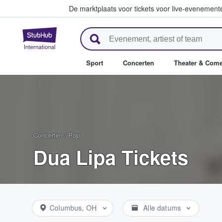
De marktplaats voor tickets voor live-evenemen
StubHub: waar fans tickets ko
Sport
Concerten
Theater & Com
Concerten
/
Pop
Dua Lipa Tickets
Columbus, OH
Alle datums