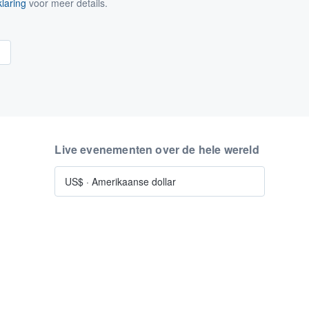
laring
voor meer details.
n
Live evenementen over de hele wereld
US$
·
Amerikaanse dollar