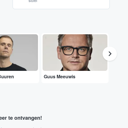
stoel
...
Adobe Stock
Buuren
Guus Meeuwis
BLOK
eer te ontvangen!