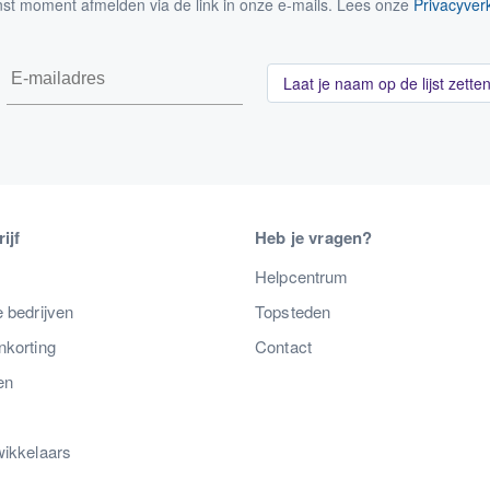
nst moment afmelden via de link in onze e-mails. Lees onze
Privacyverk
Laat je naam op de lijst zette
ijf
Heb je vragen?
s
Helpcentrum
 bedrijven
Topsteden
nkorting
Contact
en
wikkelaars