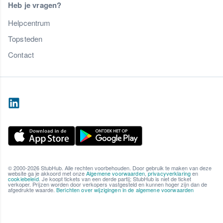
Heb je vragen?
Helpcentrum
Topsteden
Contact
© 2000-2026 StubHub. Alle rechten voorbehouden. Door gebruik te maken van deze
website ga je akkoord met onze
Algemene voorwaarden
,
privacyverklaring
en
cookiebeleid
. Je koopt tickets van een derde partij; StubHub is niet de ticket
verkoper. Prijzen worden door verkopers vastgesteld en kunnen hoger zijn dan de
afgedrukte waarde.
Berichten over wijzigingen in de algemene voorwaarden