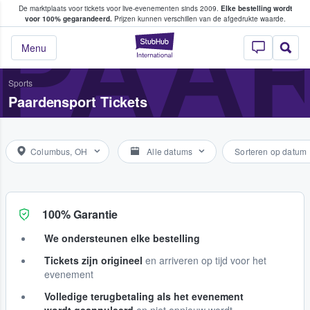
De marktplaats voor tickets voor live-evenementen sinds 2009.
Elke bestelling wordt
ans tickets kopen en verkopen
PAA
voor 100% gegarandeerd.
Prijzen kunnen verschillen van de afgedrukte waarde.
StubHub: waar fan
Menu
Sports
Paardensport Tickets
Columbus, OH
Alle datums
Sorteren op datum
100% Garantie
We ondersteunen elke bestelling
Tickets zijn origineel
en arriveren op tijd voor het
evenement
Volledige terugbetaling als het evenement